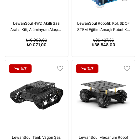
LewanSoul 4WD Akıllı Şasi
LewanSoul Robotik Kol, 6DOF
Araba Kiti, Alüminyum Alaşımlı
STEM Eğitim Amaçlı Robot Kol
Şasi, TT Motor
Yapım Kitleri Arduino Kodlama
₺10.998,00
₺39.427,36
₺9.071,00
₺36.848,00
%7
%7
LewanSoul Tank Vagon Şasi
LewanSoul Mecanum Robot