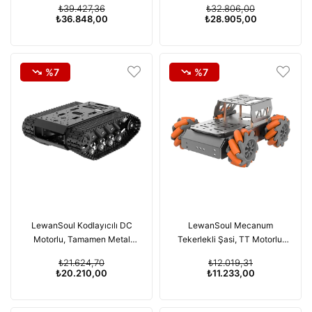
₺39.427,36
₺32.806,00
ile Programlayın
₺36.848,00
₺28.905,00
%7
%7
LewanSoul Kodlayıcılı DC
LewanSoul Mecanum
Motorlu, Tamamen Metal
Tekerlekli Şasi, TT Motorlu,
Robotik Hareketli Platformlu
Alüminyum Alaşımlı Çerçeve
₺21.624,70
₺12.019,31
Tank Vagon Şasisi
₺20.210,00
₺11.233,00