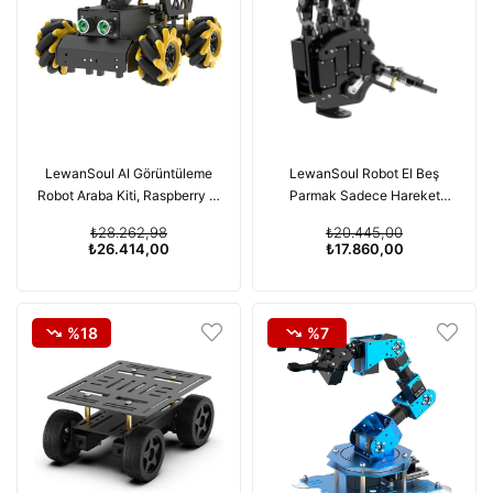
LewanSoul AI Görüntüleme
LewanSoul Robot El Beş
Robot Araba Kiti, Raspberry Pi
Parmak Sadece Hareket
ve TurboPi için Kodlama Robot
Biyonik Robot - Sağ El
₺28.262,98
₺20.445,00
Kiti
₺26.414,00
₺17.860,00
%18
%7