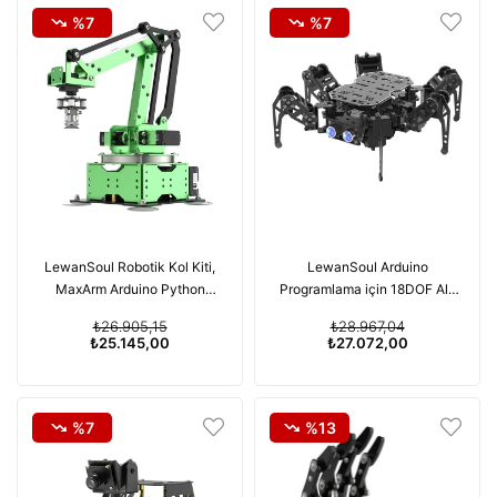
%7
%7
LewanSoul Robotik Kol Kiti,
LewanSoul Arduino
MaxArm Arduino Python
Programlama için 18DOF Altı
Programlama ESP32 Açık
Ayaklı Robot, Örümcek
₺26.905,15
₺28.967,04
Kaynak Akıllı Robot Kolu
Yürüyüşü, Sürünme
₺25.145,00
₺27.072,00
%7
%13