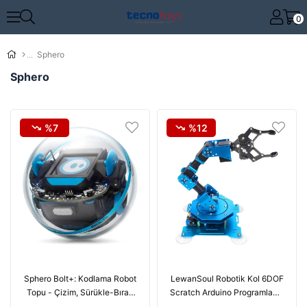
0
Sphero
Sphero
%7
%12
Sphero Bolt+: Kodlama Robot
LewanSoul Robotik Kol 6DOF
Topu - Çizim, Sürükle-Bırak
Scratch Arduino Programlama
Blokları, Javascript ve Python
STEAM Robotu