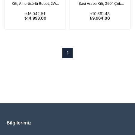
Kiti, Amortisörlü Robot, 2WD
Şasi Araba Kiti, 360° Çok
Motorlu
Yönlü Tekerlek, Alüminyum
₺16.042,51
₺10.661,48
Alaşımlı Gövde
₺14.993,00
₺9.964,00
1
Bilgilerimiz