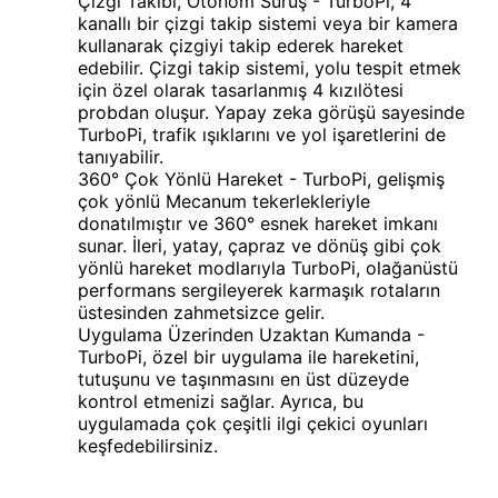
Çizgi Takibi, Otonom Sürüş - TurboPi, 4
kanallı bir çizgi takip sistemi veya bir kamera
kullanarak çizgiyi takip ederek hareket
edebilir. Çizgi takip sistemi, yolu tespit etmek
için özel olarak tasarlanmış 4 kızılötesi
probdan oluşur. Yapay zeka görüşü sayesinde
TurboPi, trafik ışıklarını ve yol işaretlerini de
tanıyabilir.
360° Çok Yönlü Hareket - TurboPi, gelişmiş
çok yönlü Mecanum tekerlekleriyle
donatılmıştır ve 360° esnek hareket imkanı
sunar. İleri, yatay, çapraz ve dönüş gibi çok
yönlü hareket modlarıyla TurboPi, olağanüstü
performans sergileyerek karmaşık rotaların
üstesinden zahmetsizce gelir.
Uygulama Üzerinden Uzaktan Kumanda -
TurboPi, özel bir uygulama ile hareketini,
tutuşunu ve taşınmasını en üst düzeyde
kontrol etmenizi sağlar. Ayrıca, bu
uygulamada çok çeşitli ilgi çekici oyunları
keşfedebilirsiniz.