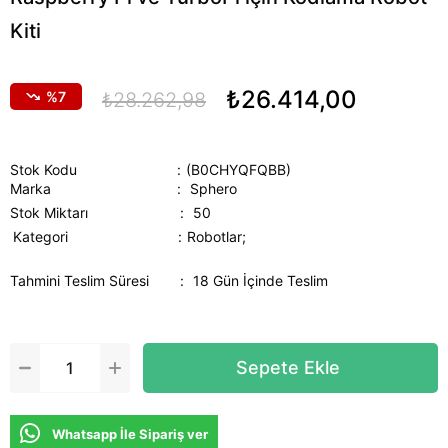
Kiti
₺26.414,00
7
₺28.262,98
Stok Kodu
(B0CHYQFQBB)
Marka
:
Sphero
Stok Miktarı
:
50
Kategori
Robotlar;
Tahmini Teslim Süresi
:
18 Gün İçinde Teslim
Whatsapp İle Sipariş ver