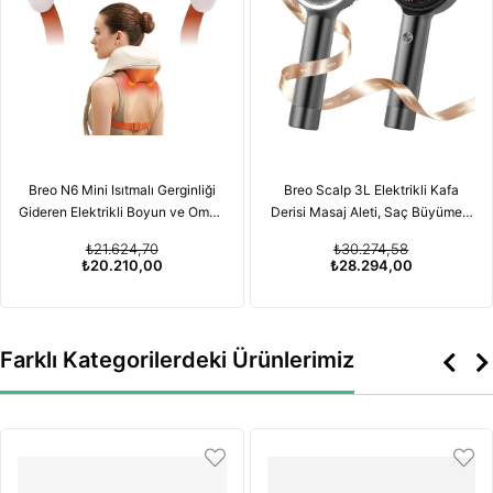
Breo N6 Mini Isıtmalı Gerginliği
Breo Scalp 3L Elektrikli Kafa
Gideren Elektrikli Boyun ve Omuz
Derisi Masaj Aleti, Saç Büyümesi
Masaj Aleti
için Kırmızı Işık Terapisi
₺21.624,70
₺30.274,58
Özelliğiyle
₺20.210,00
₺28.294,00
Farklı Kategorilerdeki Ürünlerimiz