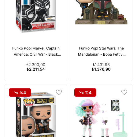
Funko Pop! Marvel: Captain
Funko Pop! Star Wars: The
America: Civil War - Black
Mandalorian - Boba Fett ve
Panther
Fennec Tahtta (Kutusunda
₺2.300,00
₺1.431,98
Çizik Bulunuyor)
₺2.211,54
₺1.376,90
%4
%4