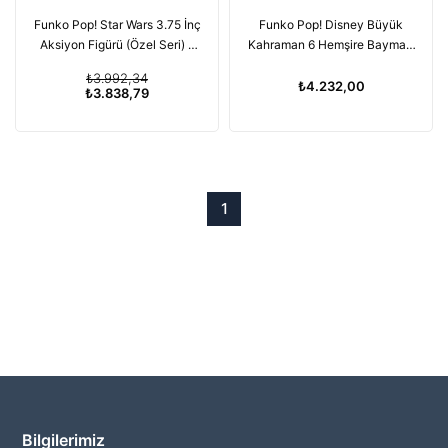
Funko Pop! Star Wars 3.75 İnç
Funko Pop! Disney Büyük
Aksiyon Figürü (Özel Seri) -
Kahraman 6 Hemşire Baymax,
Jedi Şövalyesi Revan
6 Inch
₺3.992,34
₺4.232,00
₺3.838,79
1
Bilgilerimiz