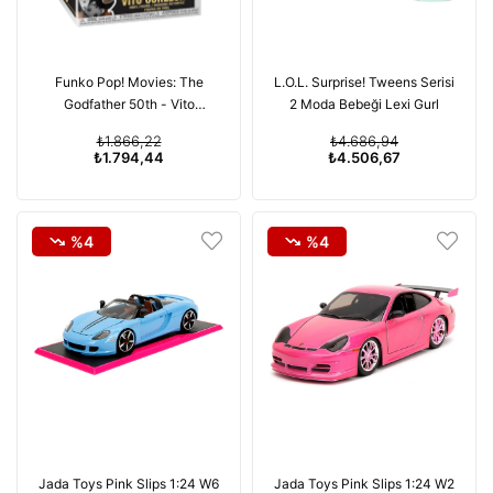
Funko Pop! Movies: The
L.O.L. Surprise! Tweens Serisi
Godfather 50th - Vito
2 Moda Bebeği Lexi Gurl
(Kutusunda Çizik Bulunuyor)
₺1.866,22
₺4.686,94
₺1.794,44
₺4.506,67
%4
%4
Jada Toys Pink Slips 1:24 W6
Jada Toys Pink Slips 1:24 W2