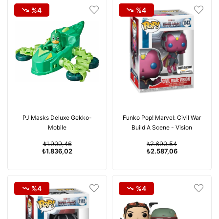
%4
%4
PJ Masks Deluxe Gekko-
Funko Pop! Marvel: Civil War
Mobile
Build A Scene - Vision
₺1.909,46
₺2.690,54
₺1.836,02
₺2.587,06
%4
%4