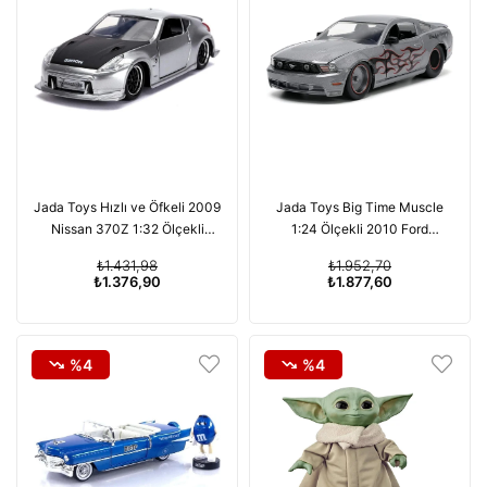
Jada Toys Hızlı ve Öfkeli 2009
Jada Toys Big Time Muscle
Nissan 370Z 1:32 Ölçekli
1:24 Ölçekli 2010 Ford
Metal Model Araç, Gümüş
Mustang GT Döküm Model
₺1.431,98
₺1.952,70
Araba,
₺1.376,90
₺1.877,60
%4
%4