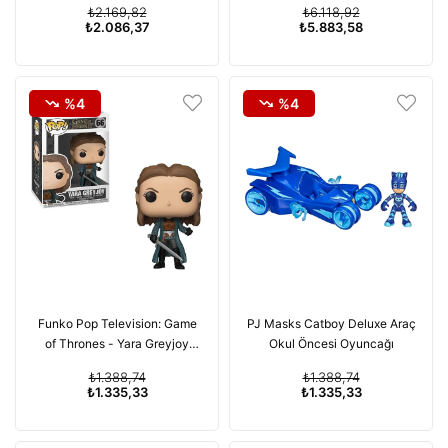
₺2.169,82
₺6.118,92
₺2.086,37
₺5.883,58
%4
%4
Funko Pop Television: Game
PJ Masks Catboy Deluxe Araç
of Thrones - Yara Greyjoy
Okul Öncesi Oyuncağı
Koleksiyonluk Figürü, Çok
₺1.388,74
₺1.388,74
Renkli
₺1.335,33
₺1.335,33