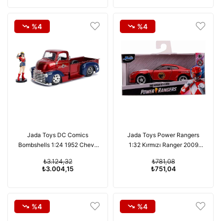
%4
%4
Jada Toys DC Comics
Jada Toys Power Rangers
Bombshells 1:24 1952 Chevy
1:32 Kırmızı Ranger 2009
COE Pickup Die-cast Araba
Nissan GT-R R35 Ben Sopra
₺3.124,32
₺781,08
(Kutusu Hafif Hasarlı)
Döküm Arabalar
₺3.004,15
₺751,04
%4
%4