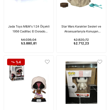
Jada Toys M&M's 1:24 Ölçekli
Star Wars Karakter Sesleri ve
1956 Cadillac El Dorado
Aksesuarlarıyla Konuşan
Dökme Metal Araba
Çocuk Peluş Oyuncak
₺4.036,04
₺2.820,72
₺3.880,81
₺2.712,23
%4