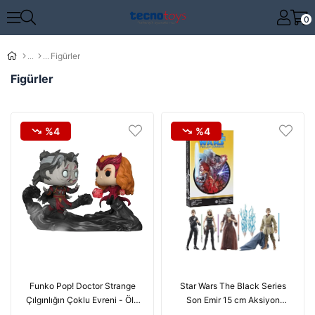
0
Figürler
Figürler
%4
%4
Funko Pop! Doctor Strange
Star Wars The Black Series
Çılgınlığın Çoklu Evreni - Ölü
Son Emir 15 cm Aksiyon
Strange ve Scarlet Witch
Figürleri 6 Parça