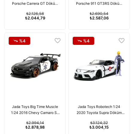
Porsche Carrera GT Döküm
Porsche 911 GT3RS Döküm
Araba (Kutusu Hafif Hasarlı)
Model Araba (Kutusu Hafif
₺2.126,58
₺2.690,54
Hasarlı)
₺2.044,79
₺2.587,06
%4
%4
Jada Toys Big Time Muscle
Jada Toys Robotech 1:24
1:24 2016 Chevy Camaro SS
2020 Toyota Supra Döküm
Widebody Döküm Model
Araba ve 2,75" Roy Focker
₺2.994,14
₺3.124,32
Araba (Kutusu Hafif Hasarlı)
Figürü (Kutusu Hafif Hasarlı)
₺2.878,98
₺3.004,15