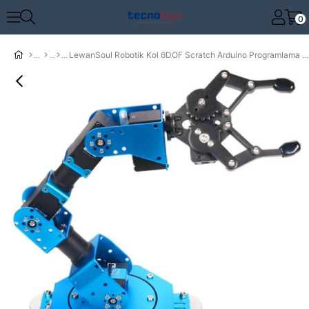
0
LewanSoul Robotik Kol 6DOF Scratch Arduino Programlama STEAM Robotu