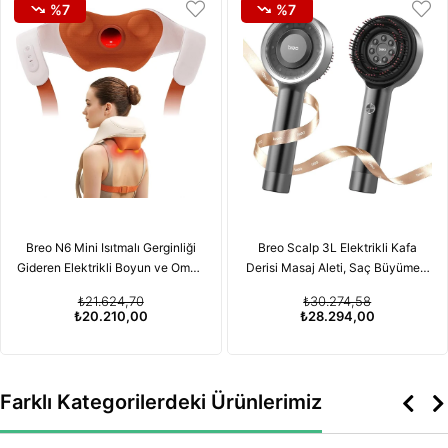
%7
%7
Breo N6 Mini Isıtmalı Gerginliği
Breo Scalp 3L Elektrikli Kafa
Gideren Elektrikli Boyun ve Omuz
Derisi Masaj Aleti, Saç Büyümesi
Masaj Aleti
için Kırmızı Işık Terapisi
₺21.624,70
₺30.274,58
Özelliğiyle
₺20.210,00
₺28.294,00
Farklı Kategorilerdeki Ürünlerimiz