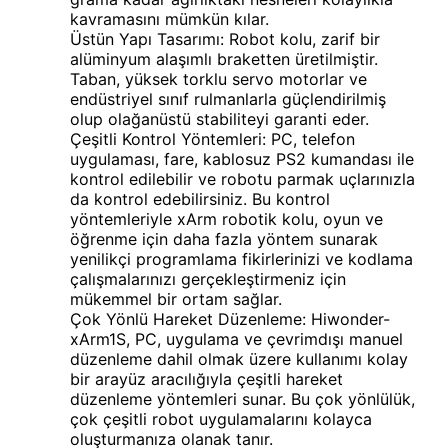
kavramasını mümkün kılar.
Üstün Yapı Tasarımı: Robot kolu, zarif bir
alüminyum alaşımlı braketten üretilmiştir.
Taban, yüksek torklu servo motorlar ve
endüstriyel sınıf rulmanlarla güçlendirilmiş
olup olağanüstü stabiliteyi garanti eder.
Çeşitli Kontrol Yöntemleri: PC, telefon
uygulaması, fare, kablosuz PS2 kumandası ile
kontrol edilebilir ve robotu parmak uçlarınızla
da kontrol edebilirsiniz. Bu kontrol
yöntemleriyle xArm robotik kolu, oyun ve
öğrenme için daha fazla yöntem sunarak
yenilikçi programlama fikirlerinizi ve kodlama
çalışmalarınızı gerçekleştirmeniz için
mükemmel bir ortam sağlar.
Çok Yönlü Hareket Düzenleme: Hiwonder-
xArm1S, PC, uygulama ve çevrimdışı manuel
düzenleme dahil olmak üzere kullanımı kolay
bir arayüz aracılığıyla çeşitli hareket
düzenleme yöntemleri sunar. Bu çok yönlülük,
çok çeşitli robot uygulamalarını kolayca
oluşturmanıza olanak tanır.