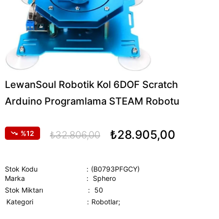
LewanSoul Robotik Kol 6DOF Scratch
Arduino Programlama STEAM Robotu
₺28.905,00
12
₺32.806,00
Stok Kodu
(B0793PFGCY)
Marka
:
Sphero
Stok Miktarı
:
50
Kategori
Robotlar;