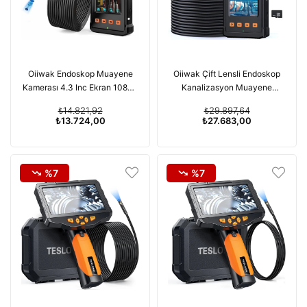
Oiiwak Endoskop Muayene
Oiiwak Çift Lensli Endoskop
Kamerası 4.3 Inc Ekran 1080P
Kanalizasyon Muayene
- 15m Kablo
Kamerası - 15m Kablo
₺14.821,92
₺29.897,64
₺13.724,00
₺27.683,00
%7
%7