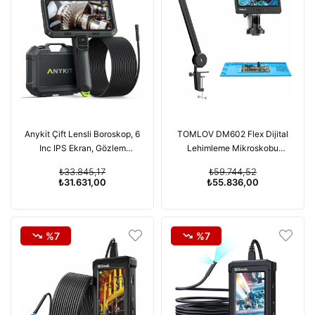
Anykit Çift Lensli Boroskop, 6
TOMLOV DM602 Flex Dijital
Inc IPS Ekran, Gözlem
Lehimleme Mikroskobu
Kamerası - 5m Kablo
2000x, Esnek Kol
₺33.845,17
₺59.744,52
₺31.631,00
₺55.836,00
%7
%7