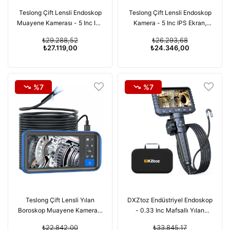
Teslong Çift Lensli Endoskop
Teslong Çift Lensli Endoskop
Muayene Kamerası - 5 Inc IPS
Kamera - 5 Inc IPS Ekran,
Ekran - 5m Kablo
1080P - 1m Kablo
₺29.288,52
₺26.293,68
₺27.119,00
₺24.346,00
%7
%7
Teslong Çift Lensli Yılan
DXZtoz Endüstriyel Endoskop
Boroskop Muayene Kamerası
- 0.33 Inc Mafsallı Yılan
4.5 Inc - 15m Kablo
Kamera - 1.6m
₺22.842,00
₺33.845,17