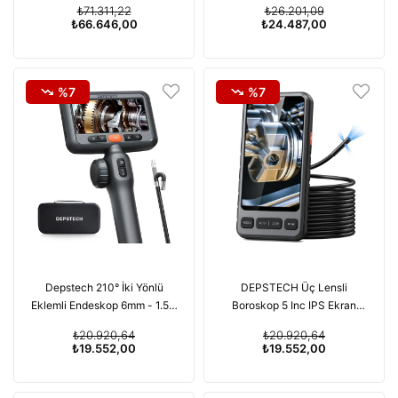
₺71.311,22
₺26.201,09
₺66.646,00
₺24.487,00
%7
%7
Depstech 210° İki Yönlü
DEPSTECH Üç Lensli
Eklemli Endeskop 6mm - 1.5m
Boroskop 5 Inc IPS Ekran
Kablo
1080P HD - 5m Kablo
₺20.920,64
₺20.920,64
₺19.552,00
₺19.552,00