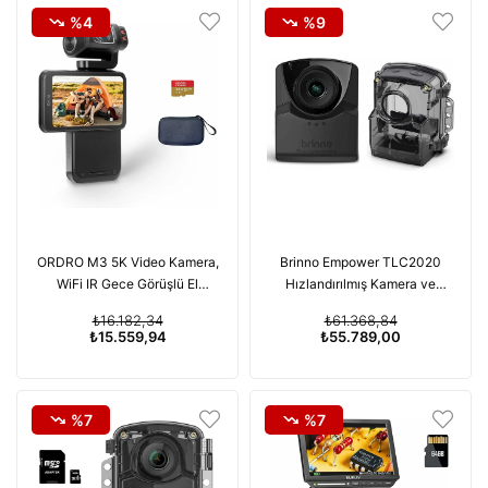
%4
%9
ORDRO M3 5K Video Kamera,
Brinno Empower TLC2020
WiFi IR Gece Görüşlü El
Hızlandırılmış Kamera ve
Kamerası
ATH1000 Kılıfı
₺16.182,34
₺61.368,84
₺15.559,94
₺55.789,00
%7
%7