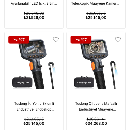
Ayarlanabilir LED Işık, 8.5mm
Teleskopik Muayene Kamerası
Muayene Kamerası
- 1.5m Kablo
₺23.248,08
₺26.905,15
₺21.526,00
₺25.145,00
%7
%7
Teslong İki Yönlü Eklemli
Teslong Çift Lens Mafsallı
Endüstriyel Endoskop
Endüstriyel Muayene
Muayene Kamerası - 1.5m
Kamerası, LED Işıklı - 1.5m
₺26.905,15
₺36.661,41
Kablo
Kablo
₺25.145,00
₺34.263,00