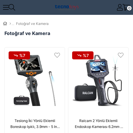
0
Fotoğraf ve Kamera
Fotoğraf ve Kamera
%7
%7
Teslong İki Yönlü Eklemli
Ralcam 2 Yönlü Eklemli
Boreskop Işıklı, 3.9mm - 5 Inc
Endoskop Kamerası 6.2mm -
Ekran - 1.5m Kablo
1m Kablo