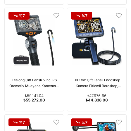
%7
%7
Teslong Çift Lensli 5 Inc IPS
DXZtoz Çift Lensli Endoskop
Otomotiv Muayene Kamerası -
Kamera Eklemli Boroskop,
1.5m Kablo
0.33 Inc - 1.5m Kablo
₺59.141,04
₺47.976,66
₺55.272,00
₺44.838,00
%7
%7