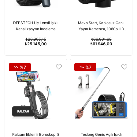
DEPSTECH Üç Lensli Işıklı
Mevo Start, Kablosuz Canlı
Kanalizasyon İnceleme
Yayın Kamerası, 1080p HD
Kamerası - 15m Kablo - 7.9mm
Video Kalitesi
₺26.905,15
₺66.901,68
₺25.145,00
₺61.946,00
%7
%7
Ralcam Eklemli Boroskop, 8
Teslong Geniş Açılı Işıklı