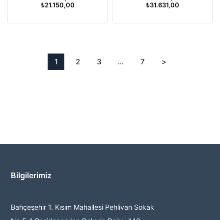
₺21.150,00
₺31.631,00
1
2
3
...
7
>
Bilgilerimiz
Bahçeşehir 1. Kısım Mahallesi Pehlivan Sokak