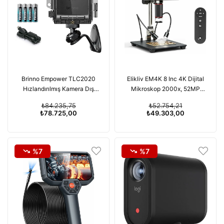
Brinno Empower TLC2020
Elikliv EM4K 8 Inc 4K Dijital
Hızlandırılmış Kamera Dış
Mikroskop 2000x, 52MP
Mekan İnşaatı ve ATH1000
HDMI Mikroskop
₺84.235,75
₺52.754,21
₺78.725,00
₺49.303,00
%7
%7