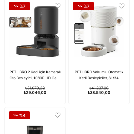
%7
%7
PETLIBRO 2 Kedi için Kameralı
PETLIBRO Vakumlu Otomatik
Oto Besleyici, 1080P HD Gece
Kedi Besleyiciler, 8L/34
Görüşlü - Siyah
Bardak - Beyaz
₺31.079,22
₺41.237,80
₺29.046,00
₺38.540,00
%4