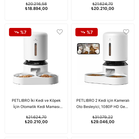
₺20.216,58
₺21.624,70
₺18.894,00
₺20.210,00
%7
%7
PETLIBRO İki Kedi ve Köpek
PETLIBRO 2 Kedi için Kameralı
İçin Otomatik Kedi Maması
Oto Besleyici, 1080P HD Gece
Dispenseri 5L - Beyaz
Görüşlü - Beyaz
₺21.624,70
₺31.079,22
₺20.210,00
₺29.046,00