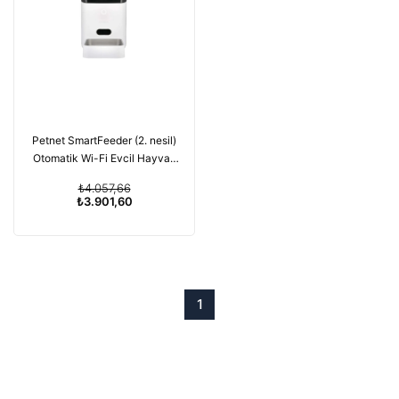
Petnet SmartFeeder (2. nesil)
Otomatik Wi-Fi Evcil Hayvan
Besleyici
₺4.057,66
₺3.901,60
1