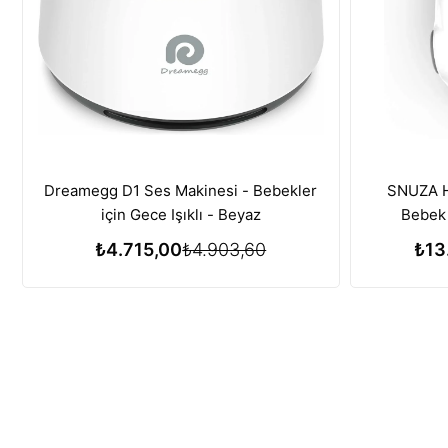
Dreamegg D1 Ses Makinesi - Bebekler
SNUZA He
için Gece Işıklı - Beyaz
Bebek 
₺4.715,00
₺4.903,60
₺13