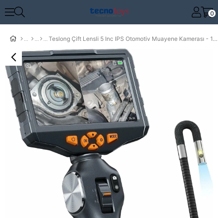
0
Teslong Çift Lensli 5 Inc IPS Otomotiv Muayene Kamerası - 1.5m Kablo