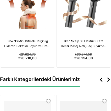
Breo N6 Mini Isıtmalı Gerginliği
Breo Scalp 3L Elektrikli Kafa
Gideren Elektrikli Boyun ve Omuz
Derisi Masaj Aleti, Saç Büyümesi
Masaj Aleti
için Kırmızı Işık Terapisi
₺21.624,70
₺30.274,58
Özelliğiyle
₺20.210,00
₺28.294,00
Farklı Kategorilerdeki Ürünlerimiz