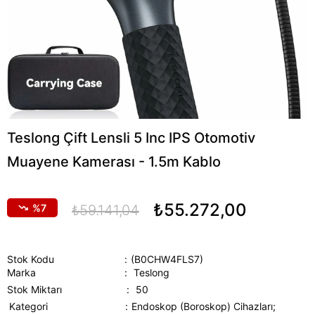
Teslong Çift Lensli 5 Inc IPS Otomotiv
Muayene Kamerası - 1.5m Kablo
₺55.272,00
7
₺59.141,04
Stok Kodu
(B0CHW4FLS7)
Marka
:
Teslong
Stok Miktarı
:
50
Kategori
Endoskop (Boroskop) Cihazları;