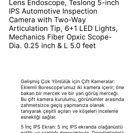
Lens Endoscope, Teslong 5-inch
IPS Automotive Inspection
Camera with Two-Way
Articulation Tip, 6+1 LED Lights,
Mechanics Fiber Opxic Scope-
Dia. 0.25 inch & L 5.0 feet
Gelişmiş Çok Yönlülük için Çift Kameralar:
Eklemli Borescope'umuz iki kamera içerir; öne
bakan bir mercek ve bir yan görüş merceği.
Bu çift kamera kurulumu, görünümler arasında
zahmetsizce geçiş yapmanıza olanak
tanıyarak çeşitli açıları ve köşeleri inceleme
esnekliği sağlar.
5 İnç IPS Ekran: 5 inç IPS ekranda olağanüstü
netlik ve canlılığı deneyimleyin. Denetimleriniz