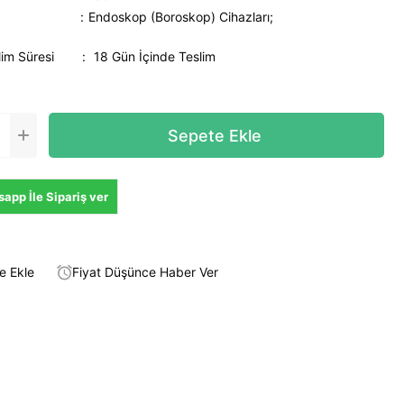
Endoskop (Boroskop) Cihazları;
lim Süresi
:
18 Gün İçinde Teslim
app İle Sipariş ver
e Ekle
Fiyat Düşünce Haber Ver