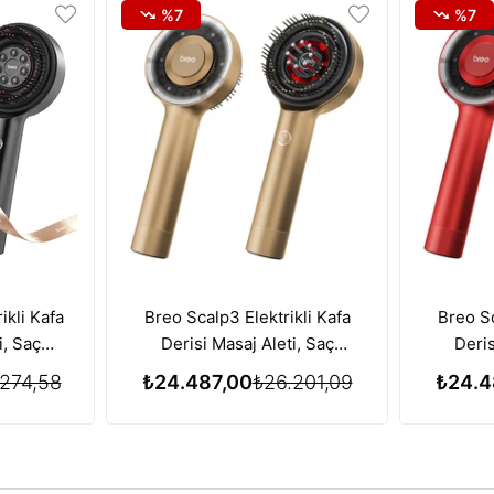
%7
%7
ikli Kafa
Breo Scalp3 Elektrikli Kafa
Breo Sc
i, Saç
Derisi Masaj Aleti, Saç
Deris
zı Işık
Büyümesi için Kırmızı Işık
Büyüme
274,58
₺24.487,00
₺26.201,09
₺24.4
iyle
Terapisi Özelliği - Gold
Terapis