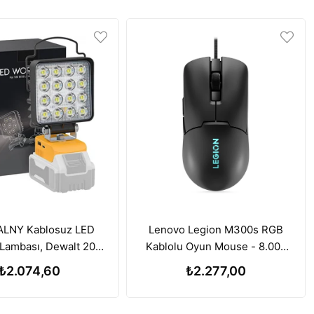
LNY Kablosuz LED
Lenovo Legion M300s RGB
Lambası, Dewalt 20V
Kablolu Oyun Mouse - 8.000
a ile Uyumlu, 112W
DPI Ayarlanabilir Sensör
₺2.074,60
₺2.277,00