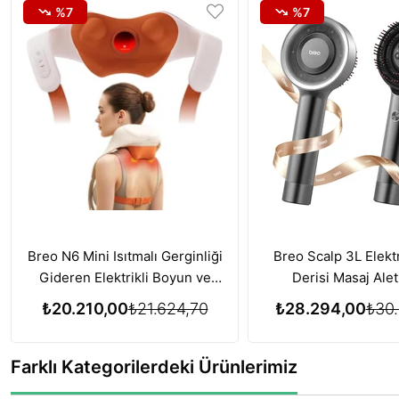
%7
%7
Breo N6 Mini Isıtmalı Gerginliği
Breo Scalp 3L Elektr
Gideren Elektrikli Boyun ve
Derisi Masaj Alet
Omuz Masaj Aleti
Büyümesi için Kırmı
₺20.210,00
₺21.624,70
₺28.294,00
₺30.
Terapisi Özelliğ
Farklı Kategorilerdeki Ürünlerimiz