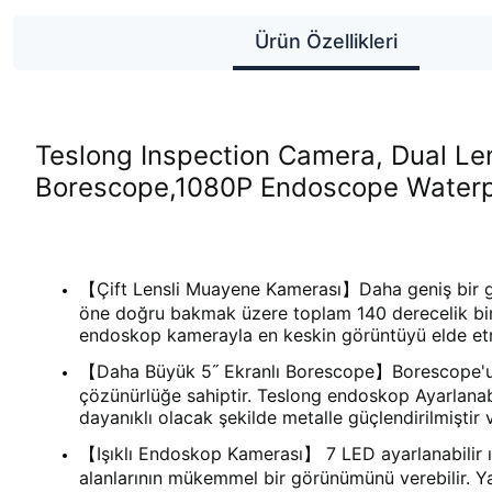
Ürün Özellikleri
Teslong Inspection Camera, Dual Len
Borescope,1080P Endoscope Waterpr
【Çift Lensli Muayene Kamerası】Daha geniş bir gör
öne doğru bakmak üzere toplam 140 derecelik bir 
endoskop kamerayla en keskin görüntüyü elde etme
【Daha Büyük 5˝ Ekranlı Borescope】Borescope'un ek
çözünürlüğe sahiptir. Teslong endoskop Ayarlanabi
dayanıklı olacak şekilde metalle güçlendirilmiştir
【Işıklı Endoskop Kamerası】 7 LED ayarlanabilir 
alanlarının mükemmel bir görünümünü verebilir. Ya