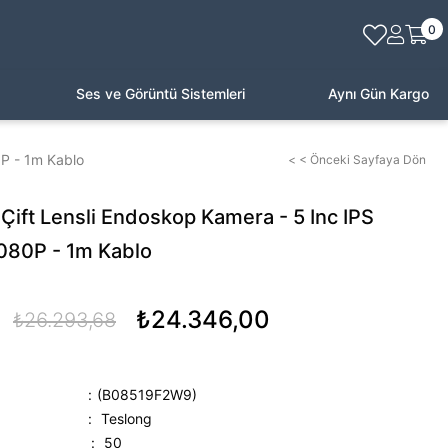
0
Ses ve Görüntü Sistemleri
Aynı Gün Kargo
0P - 1m Kablo
< < Önceki Sayfaya Dön
Çift Lensli Endoskop Kamera - 5 Inc IPS
1080P - 1m Kablo
₺24.346,00
₺26.293,68
(B08519F2W9)
:
Teslong
:
50