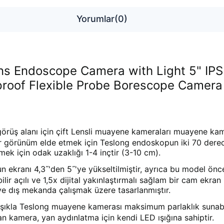
Yorumlar
(0)
s Endoscope Camera with Light 5" IPS S
oof Flexible Probe Borescope Camera w
üş alanı için çift Lensli muayene kameraları muayene kamera
görünüm elde etmek için Teslong endoskopun iki 70 derecel
k için odak uzaklığı 1-4 inçtir (3-10 cm).
ranı 4,3˝'den 5˝'ye yükseltilmiştir, ayrıca bu model önce
lir açılı ve 1,5x dijital yakınlaştırmalı sağlam bir cam ek
 ve dış mekanda çalışmak üzere tasarlanmıştır.
ışıkla Teslong muayene kamerası maksimum parlaklık sunab
n kamera, yan aydınlatma için kendi LED ışığına sahiptir.