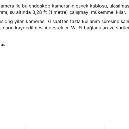
mera ile bu endoskop kameranın esnek kablosu, ulaşılması
rımı, su altında 3,28 ft (1 metre) çalışmayı mükemmel kılar.
ng yılan kamerası, 6 saatten fazla kullanım süresine sahip d
arın kaydedilmesini destekler. Wi-Fi bağlantıları ve sürücü 
tır.