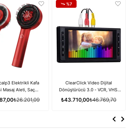
%7
alp3 Elektrikli Kafa
ClearClick Video Dijital
i Masaj Aleti, Saç
Dönüştürücü 3.0 - VCR, VHS,
si için Kırmızı Işık
AV, RCA, Hi8, DVD, Pikap, Kaset
87,00
₺26.201,09
₺43.710,00
₺46.769,70
i Özelliği - Kırmızı