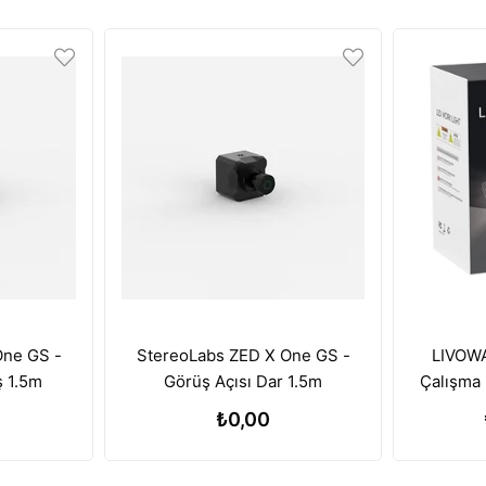
One GS -
StereoLabs ZED X One GS -
LIVOWA
ş 1.5m
Görüş Açısı Dar 1.5m
Çalışma 
Batary
₺0,00