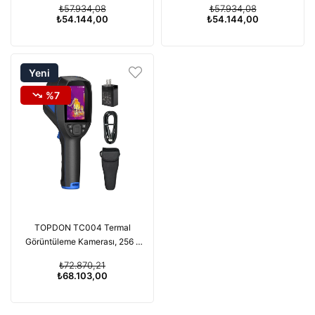
₺57.934,08
₺57.934,08
₺54.144,00
₺54.144,00
Yeni
Ürün
%7
TOPDON TC004 Termal
Görüntüleme Kamerası, 256 x
192 IR Yüksek Çözünürlük
₺72.870,21
₺68.103,00