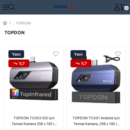
0
TOPDON
TOPDON
Yeni
Yeni
Ürün
Ürün
%7
%7
TOPDON TC002 iOS için
TOPDON TC001 Android için
Termal Kamera 256 x 192 IR
Termal Kamera, 256 x 192 IR
Yüksek Çözünürlük - Gri
Yüksek Çözünürlük - Mavi