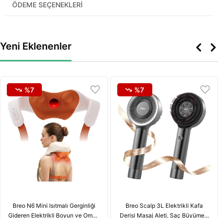
ÖDEME SEÇENEKLERI
Yeni Eklenenler
%7
%7
Breo N6 Mini Isıtmalı Gerginliği
Breo Scalp 3L Elektrikli Kafa
Gideren Elektrikli Boyun ve Omuz
Derisi Masaj Aleti, Saç Büyümesi