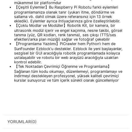
mükemmel bir platformdur
【Çeşitli Eylemler】Bu Raspberry Pi Robotu farklı eylemleri
programlamanıza olanak tanır (yukarı itme, döndürme ve
sallama vb. dahil olmak üzere referansınız için 13 örnek
ekledik). Eylemler ayrıca ihtiyaçlarınıza göre özelleştirilebilir.
【Çoklu Modlar ve Modüller】Robotik Kit, bir kamera, bir
ultrasonik modül içerir ve engel kaçınma, nesne takibi, görsel
tanıma (yüz, QR kodları, renk tanıma), ses çıkışı (TTS/ses
efektleri/arka plan müziği) sağlar ve fotoğraf çekebilir
【Programlama Yazılımı】PiCrawler hem Python'ı hem de
SunFounder Ezblock'u destekler. Ezblock ile yeni başlayanlar,
sezgisel bir GUI aracılığıyla robotik programlamada kolayca
ustalaşabilir ve robotu bir web arayüzü aracılığıyla uzaktan
kontrol edebilir.
【Tek Noktadan Çevrimiçi Öğrenme ve Programlama】
Sağlanan tüm kodu okumayı, düzenlemeyi, programlamayı ve
indirmeyi destekleyen profesyonel, yüksek kaliteli çevrimiçi
kurslar sunuyoruz ve tüm içerik sürekli olarak güncelleniyor
YORUMLAR
(0)