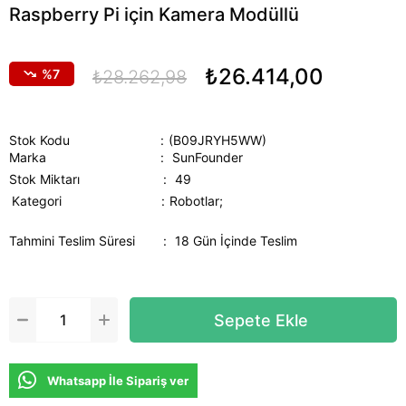
Raspberry Pi için Kamera Modüllü
₺26.414,00
7
₺28.262,98
Stok Kodu
(B09JRYH5WW)
Marka
:
SunFounder
Stok Miktarı
:
49
Kategori
Robotlar;
Tahmini Teslim Süresi
:
18 Gün İçinde Teslim
Whatsapp İle Sipariş ver