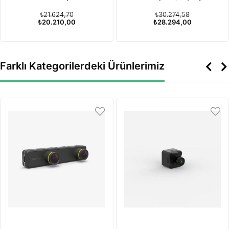
Masaj Aleti
için Kırmızı Işık Terapisi
₺21.624,70
₺30.274,58
Özelliğiyle
₺20.210,00
₺28.294,00
Farklı Kategorilerdeki Ürünlerimiz