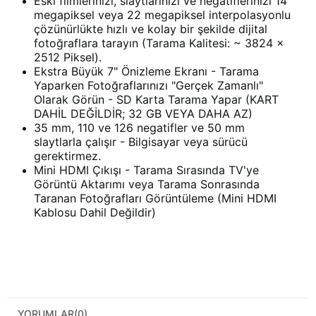
Eski filmlerinizi, slaytlarınızı ve negatiflerinizi 14
megapiksel veya 22 megapiksel interpolasyonlu
çözünürlükte hızlı ve kolay bir şekilde dijital
fotoğraflara tarayın (Tarama Kalitesi: ~ 3824 x
2512 Piksel).
Ekstra Büyük 7" Önizleme Ekranı - Tarama
Yaparken Fotoğraflarınızı "Gerçek Zamanlı"
Olarak Görün - SD Karta Tarama Yapar (KART
DAHİL DEĞİLDİR; 32 GB VEYA DAHA AZ)
35 mm, 110 ve 126 negatifler ve 50 mm
slaytlarla çalışır - Bilgisayar veya sürücü
gerektirmez.
Mini HDMI Çıkışı - Tarama Sırasında TV'ye
Görüntü Aktarımı veya Tarama Sonrasında
Taranan Fotoğrafları Görüntüleme (Mini HDMI
Kablosu Dahil Değildir)
YORUMLAR
(0)