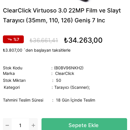
ClearClick Virtuoso 3.0 22MP Film ve Slayt
Tarayıcı (35mm, 110, 126) Geniş 7 Inc
₺34.263,00
7
₺36.661,41
₺3.807,00
`den başlayan taksitlerle
Stok Kodu
(B0BV96NKH2)
Marka
:
ClearClick
Stok Miktarı
:
50
Kategori
Tarayıcı (Scanner);
Tahmini Teslim Süresi
:
18 Gün İçinde Teslim