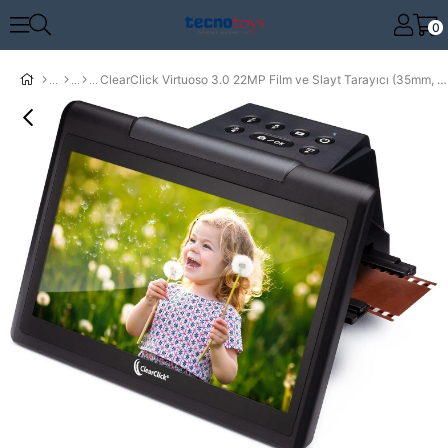
0
ClearClick Virtuoso 3.0 22MP Film ve Slayt Tarayıcı (35mm, 110, 126) Geniş 7 Inc