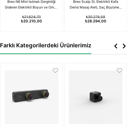
Breo N6 Mini Isıtmalı Gerginliği
Breo Scalp 3L Elektrikli Kafa
Gideren Elektrikli Boyun ve Omuz
Derisi Masaj Aleti, Saç Büyümesi
Masaj Aleti
için Kırmızı Işık Terapisi
₺21.624,70
₺30.274,58
Özelliğiyle
₺20.210,00
₺28.294,00
Farklı Kategorilerdeki Ürünlerimiz