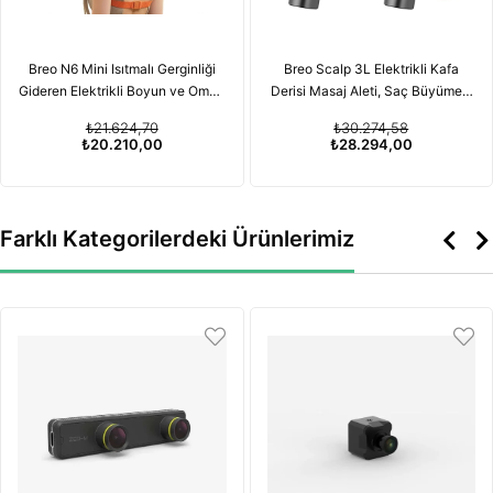
Breo N6 Mini Isıtmalı Gerginliği
Breo Scalp 3L Elektrikli Kafa
Gideren Elektrikli Boyun ve Omuz
Derisi Masaj Aleti, Saç Büyümesi
Masaj Aleti
için Kırmızı Işık Terapisi
₺21.624,70
₺30.274,58
Özelliğiyle
₺20.210,00
₺28.294,00
Farklı Kategorilerdeki Ürünlerimiz