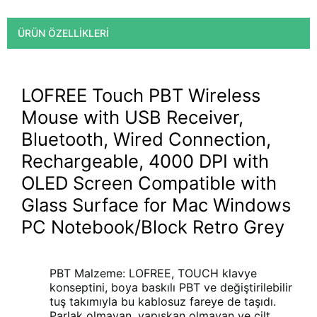
ÜRÜN ÖZELLIKLERI
LOFREE Touch PBT Wireless
Mouse with USB Receiver,
Bluetooth, Wired Connection,
Rechargeable, 4000 DPI with
OLED Screen Compatible with
Glass Surface for Mac Windows
PC Notebook/Block Retro Grey
PBT Malzeme: LOFREE, TOUCH klavye
konseptini, boya baskılı PBT ve değiştirilebilir
tuş takımıyla bu kablosuz fareye de taşıdı.
Parlak olmayan, yapışkan olmayan ve cilt