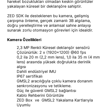
hareket bozuklukları olmadan keskin görüntüler
yakalayan küresel bir deklanşöre sahiptir.
ZED SDK ile desteklenen bu kamera, gelişmiş
çarpışma önleme, gerçek zamanlı 3B algılama,
doğru yerelleştirme ve anlamsal sahne anlayışı
sunarak zorlu otomasyon görevleri için idealdir.
Kamera Özellikleri
2,3 MP Renkli Küresel deklanşör sensörü
Çözünürlük: 2 x (1920x1200) @60 fps
0,2 ila 20 m (2,2 mm lens), 1,0 ila 35 m (4 mm
lens) arasında yüksek doğrulukta derinlik
algısı
Dahili endüstriyel IMU
IP67 sertifikalı
GMSL2 aracılığıyla çoklu kamera donanım
senkronizasyonu ve tetikleme.
Güç ile güvenli GMSL2 bağlantısı
Kablo Rehberini Görüntüle
ZED Box ve GMSL2 Yakalama Kartlarıyla
Uyumlu