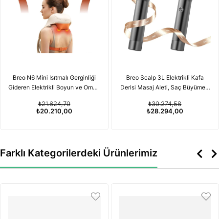
Breo N6 Mini Isıtmalı Gerginliği
Breo Scalp 3L Elektrikli Kafa
Gideren Elektrikli Boyun ve Omuz
Derisi Masaj Aleti, Saç Büyümesi
Masaj Aleti
için Kırmızı Işık Terapisi
₺21.624,70
₺30.274,58
Özelliğiyle
₺20.210,00
₺28.294,00
Farklı Kategorilerdeki Ürünlerimiz