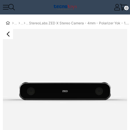
0
StereoLabs ZED X Stereo Camera - 4mm - Polarizer Yok - 1.5m