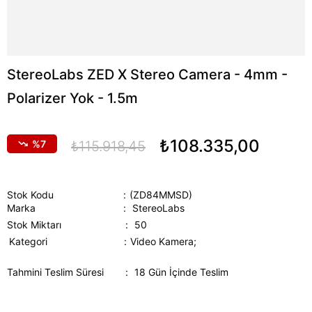
StereoLabs ZED X Stereo Camera - 4mm -
Polarizer Yok - 1.5m
₺108.335,00
7
₺115.918,45
Stok Kodu
(ZD84MMSD)
Marka
:
StereoLabs
Stok Miktarı
:
50
Kategori
Video Kamera;
Tahmini Teslim Süresi
:
18 Gün İçinde Teslim