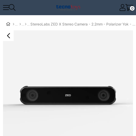
0
StereoLabs ZED X Stereo Camera - 2.2mm - Polarizer Yok - 1.5m