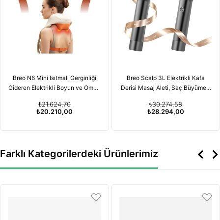
Breo N6 Mini Isıtmalı Gerginliği
Breo Scalp 3L Elektrikli Kafa
Gideren Elektrikli Boyun ve Omuz
Derisi Masaj Aleti, Saç Büyümesi
Masaj Aleti
için Kırmızı Işık Terapisi
₺21.624,70
₺30.274,58
Özelliğiyle
₺20.210,00
₺28.294,00
Farklı Kategorilerdeki Ürünlerimiz