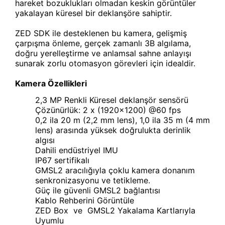
hareket bozuklukları olmadan keskin görüntüler
yakalayan küresel bir deklanşöre sahiptir.
ZED SDK ile desteklenen bu kamera, gelişmiş
çarpışma önleme, gerçek zamanlı 3B algılama,
doğru yerelleştirme ve anlamsal sahne anlayışı
sunarak zorlu otomasyon görevleri için idealdir.
Kamera Özellikleri
2,3 MP Renkli Küresel deklanşör sensörü
Çözünürlük: 2 x (1920x1200) @60 fps
0,2 ila 20 m (2,2 mm lens), 1,0 ila 35 m (4 mm
lens) arasında yüksek doğrulukta derinlik
algısı
Dahili endüstriyel IMU
IP67 sertifikalı
GMSL2 aracılığıyla çoklu kamera donanım
senkronizasyonu ve tetikleme.
Güç ile güvenli GMSL2 bağlantısı
Kablo Rehberini Görüntüle
ZED Box ve GMSL2 Yakalama Kartlarıyla
Uyumlu