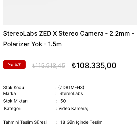
StereoLabs ZED X Stereo Camera - 2.2mm -
Polarizer Yok - 1.5m
₺108.335,00
7
₺115.918,45
Stok Kodu
(ZD81MFH3)
Marka
:
StereoLabs
Stok Miktarı
:
50
Kategori
Video Kamera;
Tahmini Teslim Süresi
:
18 Gün İçinde Teslim