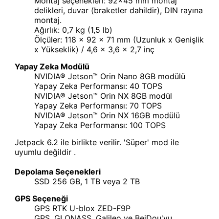
Montaj seçenekleri: 92x45 mm montaj
delikleri, duvar (braketler dahildir), DIN rayına
montaj.
Ağırlık: 0,7 kg (1,5 lb)
Ölçüler: 118 x 92 x 71 mm (Uzunluk x Genişlik
x Yükseklik) / 4,6 x 3,6 x 2,7 inç
Yapay Zeka Modülü
NVIDIA® Jetson™ Orin Nano 8GB modülü
Yapay Zeka Performansı: 40 TOPS
NVIDIA® Jetson™ Orin NX 8GB modül
Yapay Zeka Performansı: 70 TOPS
NVIDIA® Jetson™ Orin NX 16GB modülü
Yapay Zeka Performansı: 100 TOPS
Jetpack 6.2 ile birlikte verilir. 'Süper' mod ile
uyumlu değildir .
Depolama Seçenekleri
SSD 256 GB, 1 TB veya 2 TB
GPS Seçeneği
GPS RTK U-blox ZED-F9P
GPS, GLONASS, Galileo ve BeiDou'yu