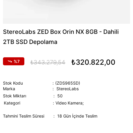
StereoLabs ZED Box Orin NX 8GB - Dahili
2TB SSD Depolama
₺320.822,00
7
₺343.279,54
Stok Kodu
(ZDS965SD)
Marka
:
StereoLabs
Stok Miktarı
:
50
Kategori
Video Kamera;
Tahmini Teslim Süresi
:
18 Gün İçinde Teslim