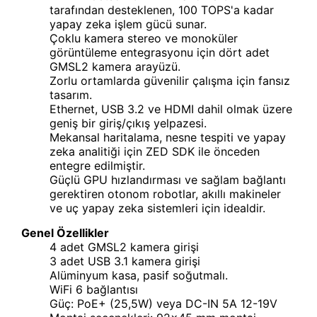
tarafından desteklenen, 100 TOPS'a kadar
yapay zeka işlem gücü sunar.
Çoklu kamera stereo ve monoküler
görüntüleme entegrasyonu için dört adet
GMSL2 kamera arayüzü.
Zorlu ortamlarda güvenilir çalışma için fansız
tasarım.
Ethernet, USB 3.2 ve HDMI dahil olmak üzere
geniş bir giriş/çıkış yelpazesi.
Mekansal haritalama, nesne tespiti ve yapay
zeka analitiği için ZED SDK ile önceden
entegre edilmiştir.
Güçlü GPU hızlandırması ve sağlam bağlantı
gerektiren otonom robotlar, akıllı makineler
ve uç yapay zeka sistemleri için idealdir.
Genel Özellikler
4 adet GMSL2 kamera girişi
3 adet USB 3.1 kamera girişi
Alüminyum kasa, pasif soğutmalı.
WiFi 6 bağlantısı
Güç: PoE+ (25,5W) veya DC-IN 5A 12-19V