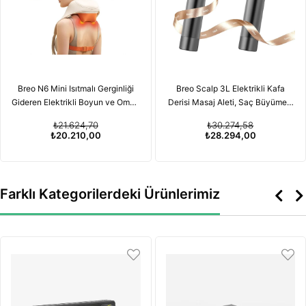
Breo N6 Mini Isıtmalı Gerginliği
Breo Scalp 3L Elektrikli Kafa
Gideren Elektrikli Boyun ve Omuz
Derisi Masaj Aleti, Saç Büyümesi
Masaj Aleti
için Kırmızı Işık Terapisi
₺21.624,70
₺30.274,58
Özelliğiyle
₺20.210,00
₺28.294,00
Farklı Kategorilerdeki Ürünlerimiz