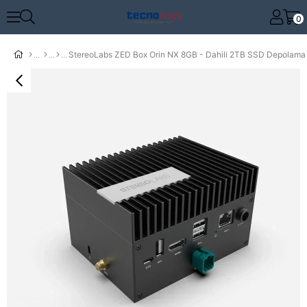
0
StereoLabs ZED Box Orin NX 8GB - Dahili 2TB SSD Depolama