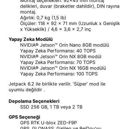
Montaj seçenekleri: 92x45 mm montaj
delikleri, duvar (braketler dahildir), DIN rayına
montaj.
Ağırlık: 0,7 kg (1,5 lb)
Ölçüler: 118 x 92 x 71 mm (Uzunluk x Genişlik
x Yükseklik) / 4,6 x 3,6 x 2,7 inç
Yapay Zeka Modülü
NVIDIA® Jetson™ Orin Nano 8GB modülü
Yapay Zeka Performansı: 40 TOPS
NVIDIA® Jetson™ Orin NX 8GB modül
Yapay Zeka Performansı: 70 TOPS
NVIDIA® Jetson™ Orin NX 16GB modülü
Yapay Zeka Performansı: 100 TOPS
Jetpack 6.2 ile birlikte verilir. 'Süper' mod ile
uyumlu değildir .
Depolama Seçenekleri
SSD 256 GB, 1 TB veya 2 TB
GPS Seçeneği
GPS RTK U-blox ZED-F9P
GPS, GLONASS, Galileo ve BeiDou'yu