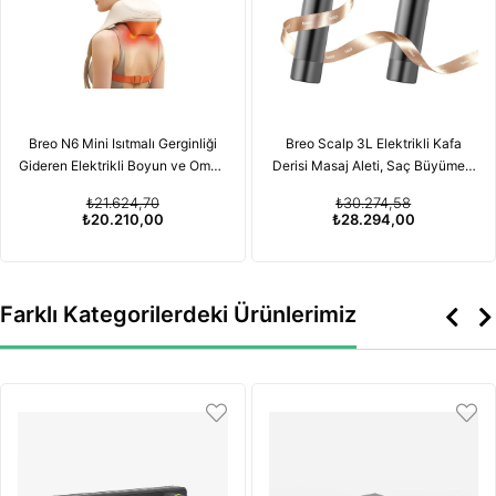
Breo N6 Mini Isıtmalı Gerginliği
Breo Scalp 3L Elektrikli Kafa
Gideren Elektrikli Boyun ve Omuz
Derisi Masaj Aleti, Saç Büyümesi
Masaj Aleti
için Kırmızı Işık Terapisi
₺21.624,70
₺30.274,58
Özelliğiyle
₺20.210,00
₺28.294,00
Farklı Kategorilerdeki Ürünlerimiz