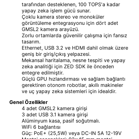
tarafından desteklenen, 100 TOPS'a kadar
yapay zeka işlem gücü sunar.
Çoklu kamera stereo ve monoküler
görüntüleme entegrasyonu için dört adet
GMSL2 kamera arayüzü.
Zorlu ortamlarda güvenilir çalışma için fansız
tasarım.
Ethernet, USB 3.2 ve HDMI dahil olmak üzere
geniş bir giriş/çıkış yelpazesi.
Mekansal haritalama, nesne tespiti ve yapay
zeka analitiği için ZED SDK ile önceden
entegre edilmiştir.
Güçlü GPU hızlandırması ve sağlam bağlantı
gerektiren otonom robotlar, akıllı makineler
ve uç yapay zeka sistemleri için idealdir.
Genel Özellikler
4 adet GMSL2 kamera girişi
3 adet USB 3.1 kamera girişi
Alüminyum kasa, pasif soğutmalı.
WiFi 6 bağlantısı
Güç: PoE+ (25,5W) veya DC-IN 5A 12-19V