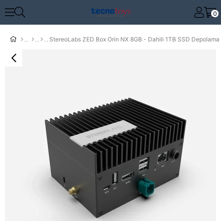
0
StereoLabs ZED Box Orin NX 8GB - Dahili 1TB SSD Depolama