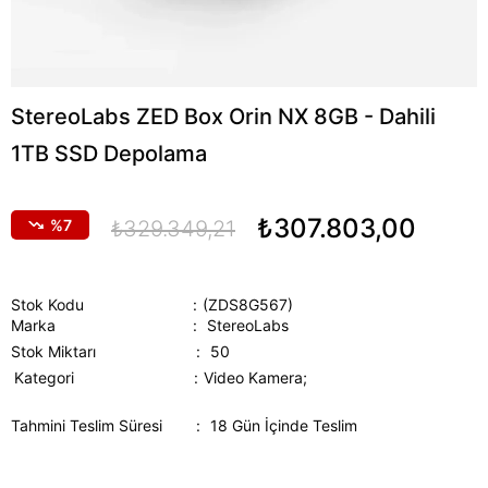
StereoLabs ZED Box Orin NX 8GB - Dahili
1TB SSD Depolama
₺307.803,00
7
₺329.349,21
Stok Kodu
(ZDS8G567)
Marka
:
StereoLabs
Stok Miktarı
:
50
Kategori
Video Kamera;
Tahmini Teslim Süresi
:
18 Gün İçinde Teslim