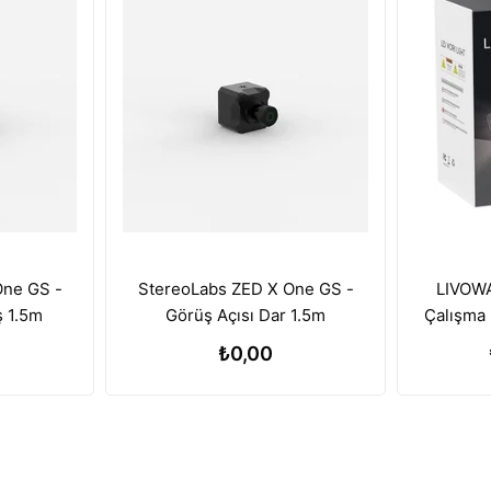
One GS -
StereoLabs ZED X One GS -
LIVOWA
ş 1.5m
Görüş Açısı Dar 1.5m
Çalışma 
Batary
₺0,00