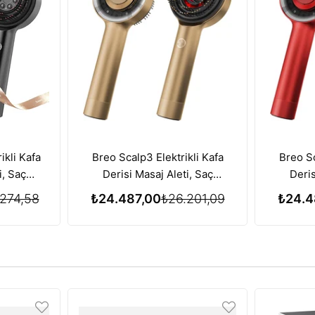
ikli Kafa
Breo Scalp3 Elektrikli Kafa
Breo Sc
i, Saç
Derisi Masaj Aleti, Saç
Deris
zı Işık
Büyümesi için Kırmızı Işık
Büyüme
274,58
₺24.487,00
₺26.201,09
₺24.4
iyle
Terapisi Özelliği - Gold
Terapis