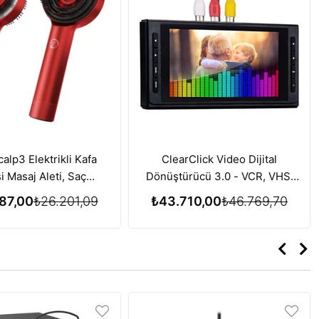
alp3 Elektrikli Kafa
ClearClick Video Dijital
i Masaj Aleti, Saç
Dönüştürücü 3.0 - VCR, VHS,
si için Kırmızı Işık
AV, RCA, Hi8, DVD, Pikap, Kaset
87,00
₺26.201,09
₺43.710,00
₺46.769,70
i Özelliği - Kırmızı