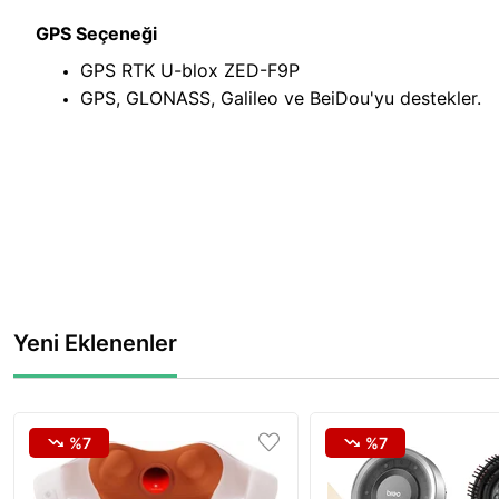
GPS Seçeneği
GPS RTK U-blox ZED-F9P
GPS, GLONASS, Galileo ve BeiDou'yu destekler.
Yeni Eklenenler
%7
%7