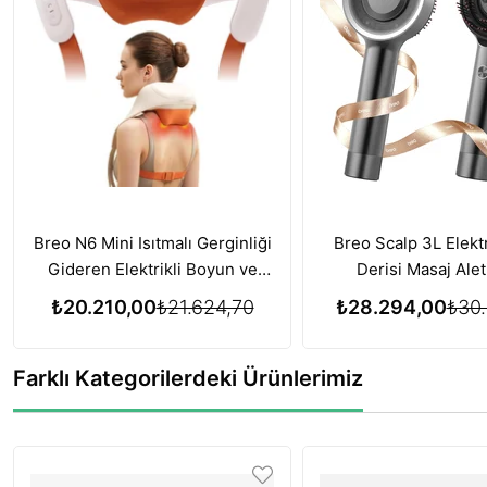
Breo N6 Mini Isıtmalı Gerginliği
Breo Scalp 3L Elektr
Gideren Elektrikli Boyun ve
Derisi Masaj Alet
Omuz Masaj Aleti
Büyümesi için Kırmı
₺20.210,00
₺21.624,70
₺28.294,00
₺30.
Terapisi Özelliğ
Farklı Kategorilerdeki Ürünlerimiz