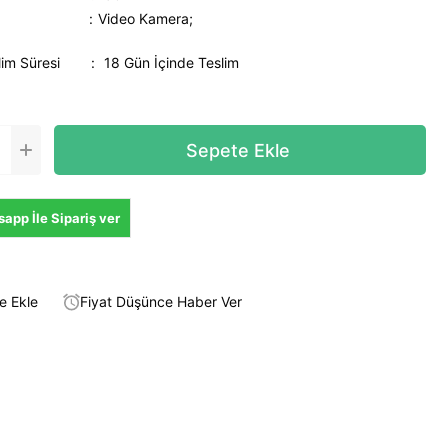
Video Kamera;
lim Süresi
:
18 Gün İçinde Teslim
app İle Sipariş ver
e Ekle
Fiyat Düşünce Haber Ver