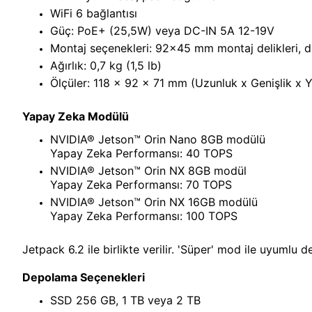
WiFi 6 bağlantısı
Güç: PoE+ (25,5W) veya DC-IN 5A 12-19V
Montaj seçenekleri: 92x45 mm montaj delikleri, du
Ağırlık: 0,7 kg (1,5 lb)
Ölçüler: 118 x 92 x 71 mm (Uzunluk x Genişlik x Yü
Yapay Zeka Modülü
NVIDIA® Jetson™ Orin Nano 8GB modülü
Yapay Zeka Performansı: 40 TOPS
NVIDIA® Jetson™ Orin NX 8GB modül
Yapay Zeka Performansı: 70 TOPS
NVIDIA® Jetson™ Orin NX 16GB modülü
Yapay Zeka Performansı: 100 TOPS
Jetpack 6.2 ile birlikte verilir. 'Süper' mod ile uyumlu de
Depolama Seçenekleri
SSD 256 GB, 1 TB veya 2 TB