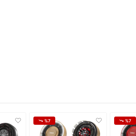
%7
%7