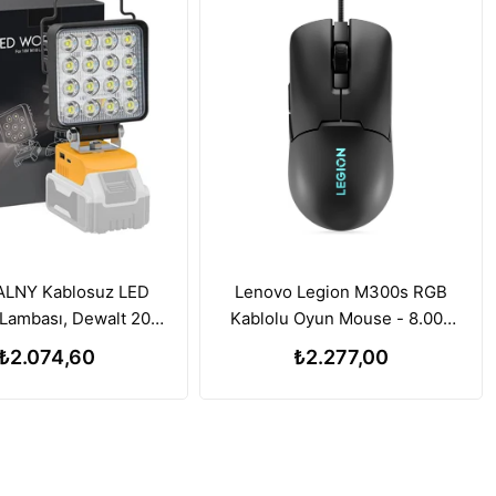
LNY Kablosuz LED
Lenovo Legion M300s RGB
Lambası, Dewalt 20V
Kablolu Oyun Mouse - 8.000
a ile Uyumlu, 112W
DPI Ayarlanabilir Sensör
₺2.074,60
₺2.277,00