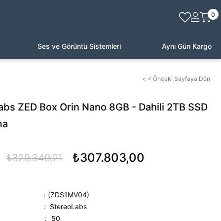
0
Ses ve Görüntü Sistemleri
Aynı Gün Kargo
< < Önceki Sayfaya Dön
abs ZED Box Orin Nano 8GB - Dahili 2TB SSD
ma
₺307.803,00
₺329.349,21
(ZDS1MV04)
:
StereoLabs
:
50