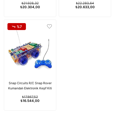
₺21.928,32
₺22.283,64
₺20.304,00
₺20.633,00
%7
Snap Circuits R/C Snap Rover
Kumandalı Elektronik Keşif Kiti
₺17.867,52
₺16.544,00