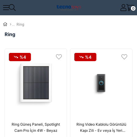
0
Ring
Ring
%4
%4
Ring Güneş Paneli, Spotlight
Ring Video Kablolu Görüntülü
Cam Pro İçin 4W - Beyaz
Kapı Zili - Ev veya İş Yeri
Güvenliği, Çift Yönlü Konuşma