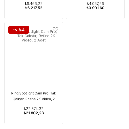
₺6.466,22
₺4.057,66
₺6.217,52
₺3.901,60
%4
Ring Spotlight Cam Pro, Tak
Çalıştır, Retina 2K Video, 2
Adet
₺22.674,32
₺21.802,23