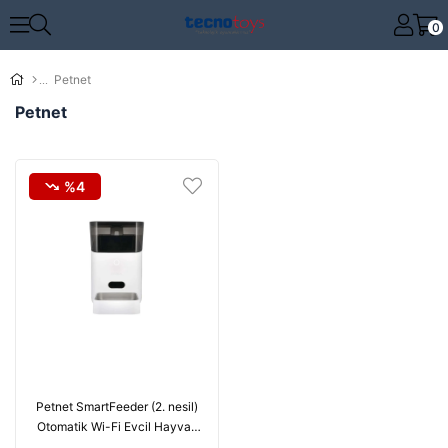
0
Petnet
Petnet
%4
Petnet SmartFeeder (2. nesil)
Otomatik Wi-Fi Evcil Hayvan
Besleyici