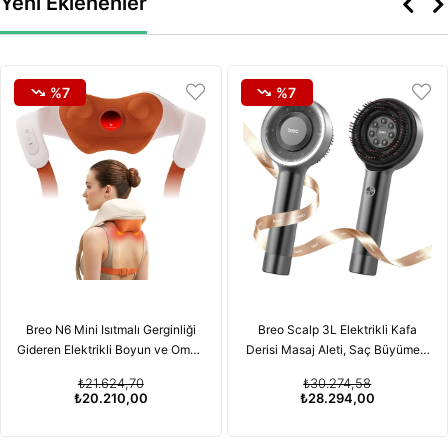
Yeni Eklenenler
%7
%7
Breo N6 Mini Isıtmalı Gerginliği
Breo Scalp 3L Elektrikli Kafa
Gideren Elektrikli Boyun ve Omuz
Derisi Masaj Aleti, Saç Büyümesi
Masaj Aleti
için Kırmızı Işık Terapisi
₺21.624,70
₺30.274,58
Özelliğiyle
₺20.210,00
₺28.294,00