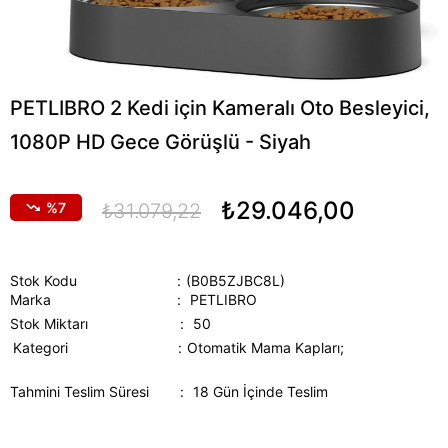
PETLIBRO 2 Kedi için Kameralı Oto Besleyici,
1080P HD Gece Görüşlü - Siyah
₺29.046,00
7
₺31.079,22
Stok Kodu
(B0B5ZJBC8L)
Marka
:
PETLIBRO
Stok Miktarı
:
50
Kategori
Otomatik Mama Kapları;
Tahmini Teslim Süresi
:
18 Gün İçinde Teslim