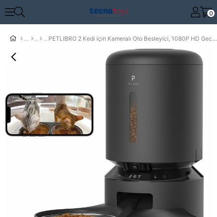
0
PETLIBRO 2 Kedi için Kameralı Oto Besleyici, 1080P HD Gece Görüşlü - Siyah