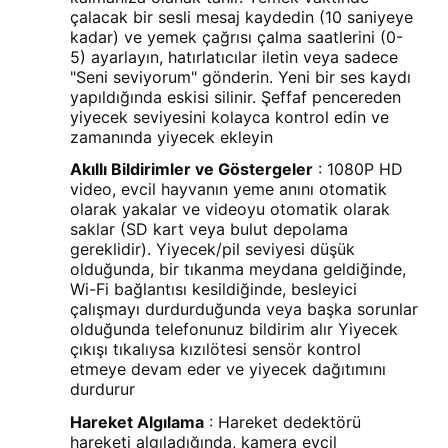
çalacak bir sesli mesaj kaydedin (10 saniyeye
kadar) ve yemek çağrısı çalma saatlerini (0-
5) ayarlayın, hatırlatıcılar iletin veya sadece
"Seni seviyorum" gönderin. Yeni bir ses kaydı
yapıldığında eskisi silinir. Şeffaf pencereden
yiyecek seviyesini kolayca kontrol edin ve
zamanında yiyecek ekleyin
Akıllı Bildirimler ve Göstergeler
: 1080P HD
video, evcil hayvanın yeme anını otomatik
olarak yakalar ve videoyu otomatik olarak
saklar (SD kart veya bulut depolama
gereklidir). Yiyecek/pil seviyesi düşük
olduğunda, bir tıkanma meydana geldiğinde,
Wi-Fi bağlantısı kesildiğinde, besleyici
çalışmayı durdurduğunda veya başka sorunlar
olduğunda telefonunuz bildirim alır Yiyecek
çıkışı tıkalıysa kızılötesi sensör kontrol
etmeye devam eder ve yiyecek dağıtımını
durdurur
Hareket Algılama
: Hareket dedektörü
hareketi algıladığında, kamera evcil