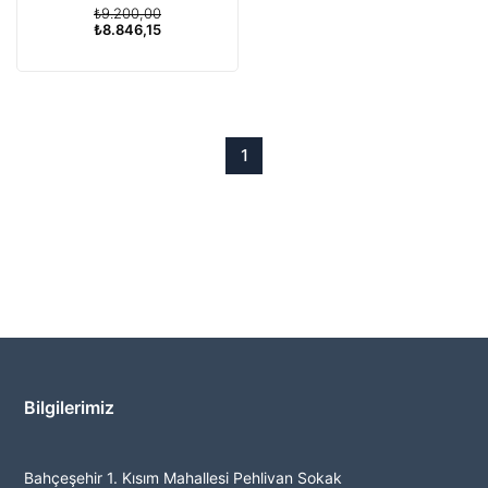
₺9.200,00
için
₺8.846,15
1
Bilgilerimiz
Bahçeşehir 1. Kısım Mahallesi Pehlivan Sokak