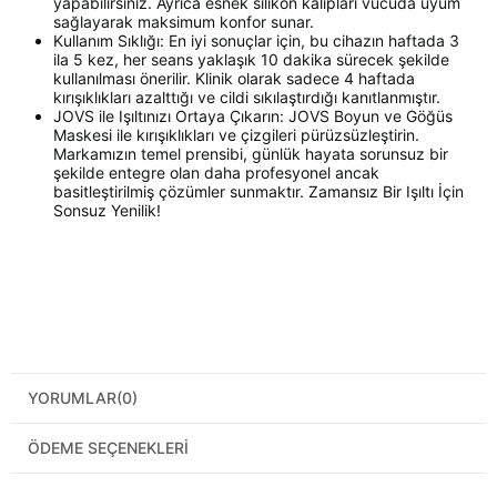
yapabilirsiniz. Ayrıca esnek silikon kalıpları vücuda uyum
sağlayarak maksimum konfor sunar.
Kullanım Sıklığı: En iyi sonuçlar için, bu cihazın haftada 3
ila 5 kez, her seans yaklaşık 10 dakika sürecek şekilde
kullanılması önerilir. Klinik olarak sadece 4 haftada
kırışıklıkları azalttığı ve cildi sıkılaştırdığı kanıtlanmıştır.
JOVS ile Işıltınızı Ortaya Çıkarın: JOVS Boyun ve Göğüs
Maskesi ile kırışıklıkları ve çizgileri pürüzsüzleştirin.
Markamızın temel prensibi, günlük hayata sorunsuz bir
şekilde entegre olan daha profesyonel ancak
basitleştirilmiş çözümler sunmaktır. Zamansız Bir Işıltı İçin
Sonsuz Yenilik!
YORUMLAR
(0)
ÖDEME SEÇENEKLERI