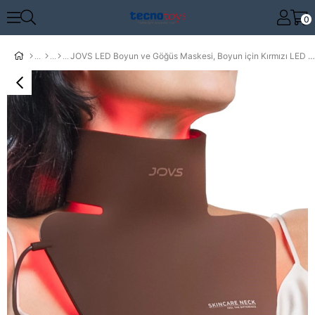
0
JOVS LED Boyun ve Göğüs Maskesi, Boyun için Kırmızı LED Işık Terapisi, 66 LED