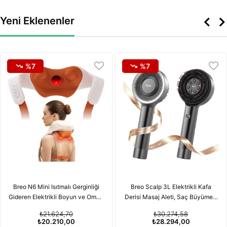
Yeni Eklenenler
%7
%7
Breo N6 Mini Isıtmalı Gerginliği
Breo Scalp 3L Elektrikli Kafa
Gideren Elektrikli Boyun ve Omuz
Derisi Masaj Aleti, Saç Büyümesi
Masaj Aleti
için Kırmızı Işık Terapisi
₺21.624,70
₺30.274,58
Özelliğiyle
₺20.210,00
₺28.294,00