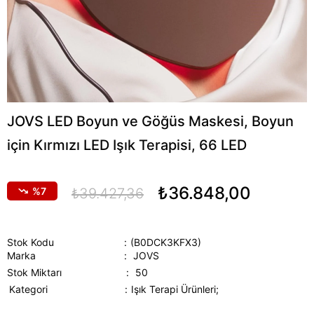
JOVS LED Boyun ve Göğüs Maskesi, Boyun
için Kırmızı LED Işık Terapisi, 66 LED
₺36.848,00
7
₺39.427,36
Stok Kodu
(B0DCK3KFX3)
Marka
:
JOVS
Stok Miktarı
:
50
Kategori
Işık Terapi Ürünleri;