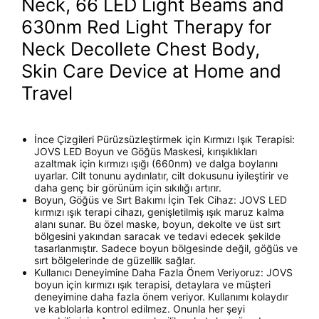
Neck, 66 LED Light Beams and
630nm Red Light Therapy for
Neck Decollete Chest Body,
Skin Care Device at Home and
Travel
İnce Çizgileri Pürüzsüzleştirmek için Kırmızı Işık Terapisi:
JOVS LED Boyun ve Göğüs Maskesi, kırışıklıkları
azaltmak için kırmızı ışığı (660nm) ve dalga boylarını
uyarlar. Cilt tonunu aydınlatır, cilt dokusunu iyileştirir ve
daha genç bir görünüm için sıkılığı artırır.
Boyun, Göğüs ve Sırt Bakımı İçin Tek Cihaz: JOVS LED
kırmızı ışık terapi cihazı, genişletilmiş ışık maruz kalma
alanı sunar. Bu özel maske, boyun, dekolte ve üst sırt
bölgesini yakından saracak ve tedavi edecek şekilde
tasarlanmıştır. Sadece boyun bölgesinde değil, göğüs ve
sırt bölgelerinde de güzellik sağlar.
Kullanıcı Deneyimine Daha Fazla Önem Veriyoruz: JOVS
boyun için kırmızı ışık terapisi, detaylara ve müşteri
deneyimine daha fazla önem veriyor. Kullanımı kolaydır
ve kablolarla kontrol edilmez. Onunla her şeyi