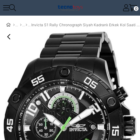
0
Invicta S1 Rally Chronograph Siyah Kadranlı Erkek Kol Saati 26101