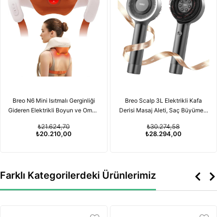
Breo N6 Mini Isıtmalı Gerginliği
Breo Scalp 3L Elektrikli Kafa
Gideren Elektrikli Boyun ve Omuz
Derisi Masaj Aleti, Saç Büyümesi
Masaj Aleti
için Kırmızı Işık Terapisi
₺21.624,70
₺30.274,58
Özelliğiyle
₺20.210,00
₺28.294,00
Farklı Kategorilerdeki Ürünlerimiz