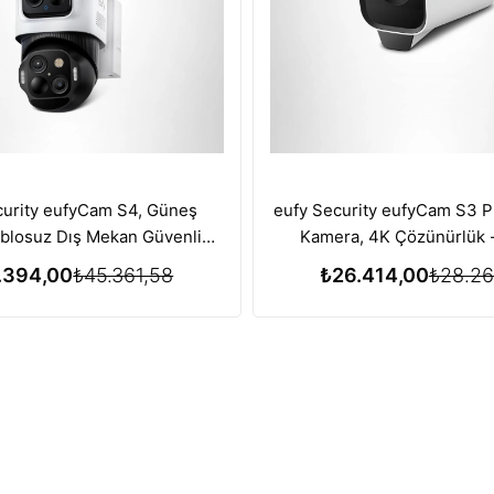
curity eufyCam S4, Güneş
eufy Security eufyCam S3 P
Kablosuz Dış Mekan Güvenlik
Kamera, 4K Çözünürlük - Eklen
erası 4K UHD, 360°
Kamera
.394,00
₺45.361,58
₺26.414,00
₺28.26