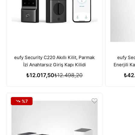
eufy Security C220 Akıllı Kilit, Parmak
eufy Se
İzi Anahtarsız Giriş Kapı Kilidi
Enerjili 
Kam
₺12.017,50
₺12.498,20
₺42
%7