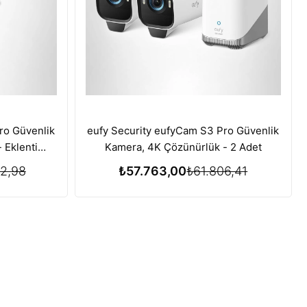
ro Güvenlik
eufy Security eufyCam S3 Pro Güvenlik
ti
Kamera, 4K Çözünürlük - 2 Adet
2,98
₺57.763,00
₺61.806,41