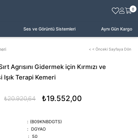
0
Ses ve Görüntü Sistemleri
Aynı Gün Kargo
meri
< < Önceki Sayfaya Dön
rt Agrısını Gidermek için Kırmızı ve
si Işık Terapi Kemeri
₺19.552,00
₺20.920,64
(B09KNBDGTS)
:
DGYAO
:
50