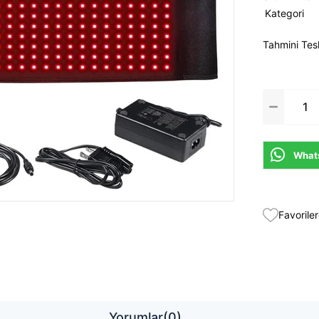
Kategori
Tahmini Tes
Whats
Favoriler
Yorumlar
(0)