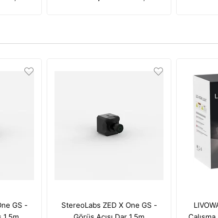
iyle
Terapisi Özelliği - Gold
Terapis
One GS -
StereoLabs ZED X One GS -
LIVOWA
ş 1.5m
Görüş Açısı Dar 1.5m
Çalışma 