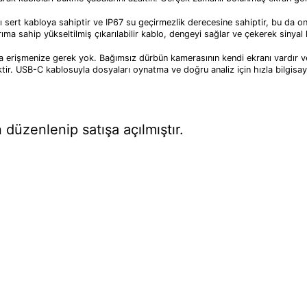
sert kabloya sahiptir ve IP67 su geçirmezlik derecesine sahiptir, bu da on
rıma sahip yükseltilmiş çıkarılabilir kablo, dengeyi sağlar ve çekerek sinyal ke
 erişmenize gerek yok. Bağımsız dürbün kamerasının kendi ekranı vardır ve 
tir. USB-C kablosuyla dosyaları oynatma ve doğru analiz için hızla bilgisaya
düzenlenip satışa açılmıştır.