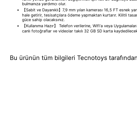
bulmanıza yardımcı olur.
【Sabit ve Dayanıklı】7,9 mm yılan kamerası 16,5 FT esnek yarı 
hale getirir, tesisatçılara ödeme yapmaktan kurtarır. Kilitli tasa
güce sahip olacaksınız.
【Kullanıma Hazır】 Telefon verilerine, Wifi'a veya Uygulamalara
canlı fotoğraflar ve videolar takılı 32 GB SD karta kaydedilecek
Bu ürünün tüm bilgileri Tecnotoys tarafından 