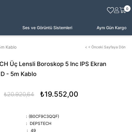
0
Ses ve Görüntü Sistemleri
Aynı Gün Kargo
5m Kablo
< < Önceki Sayfaya Dön
H Üç Lensli Boroskop 5 Inc IPS Ekran
D - 5m Kablo
₺19.552,00
₺20.920,64
(B0CF9C3QQF)
:
DEPSTECH
:
49