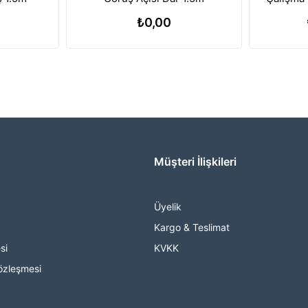
Batary
₺0,00
Müşteri İlişkileri
Üyelik
Kargo & Teslimat
si
KVKK
özleşmesi