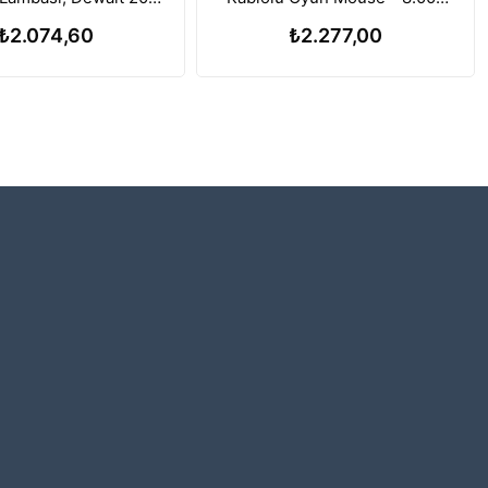
a ile Uyumlu, 112W
DPI Ayarlanabilir Sensör
₺2.074,60
₺2.277,00