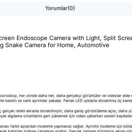
Yorumlar
(0)
creen Endoscope Camera with Light, Split Scr
ng Snake Camera for Home, Automotive
oroskop, her yönde daha net, daha gerçekçi görüntüler ve videolar elde 
le keskin ve canlı ayrıntılar yakalar. Parlak LED ışıklarla donatılmış üç k
ek renkli ekranla donatılmıştır, daha geniş görüntüleme açısı, daha yükse
erçek algılama ortamlarını geri yüklemek için video çekerken sesleri kayded
sı farklı açılardan inceleme yapmanızı sağlar. Ayrıntılı inceleme için bölü
k kabloları bükme çabalarını azaltın. Gerçek zamanlı bölünmüş ekran görüntüsü