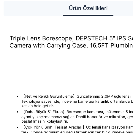
Ürün Özellikleri
Triple Lens Borescope, DEPSTECH 5" IPS S
Camera with Carrying Case, 16.5FT Plumbi
【Net ve Renkli Görüntüleme】Güncellenmiş 2.0MP üçlü lensli b
Teknolojisi sayesinde, inceleme kamerası karanlık ortamlarda bi
keskin hale getirir.
【Daha Büyük 5" Ekran】Borescope kamerası, mükemmel 5 inç gerç
ayrıntıyı kaçırmamanızı sağlar. Dahili hoparlör ve mikrofon, g
başlatılmasını kolaylaştırır.
【Çok Yönlü Sıhhi Tesisat Araçları】Üç lensli kanalizasyon kamera
farklı yönde görünümleri değiştirmek için tek bir düğmeye basara