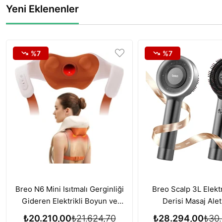
Yeni Eklenenler
%7
%7
Breo N6 Mini Isıtmalı Gerginliği
Breo Scalp 3L Elektr
Gideren Elektrikli Boyun ve
Derisi Masaj Alet
Omuz Masaj Aleti
Büyümesi için Kırmı
₺20.210,00
₺21.624,70
₺28.294,00
₺30.