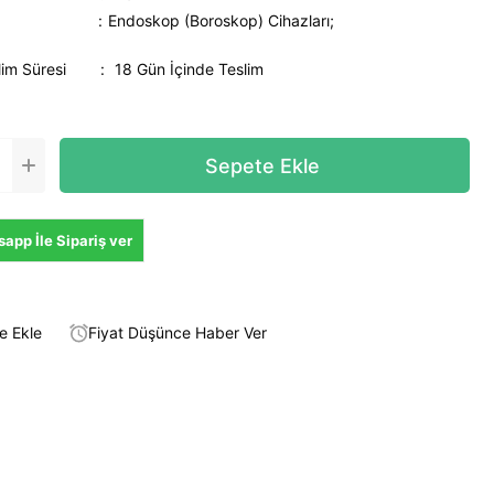
Endoskop (Boroskop) Cihazları;
lim Süresi
:
18 Gün İçinde Teslim
app İle Sipariş ver
e Ekle
Fiyat Düşünce Haber Ver