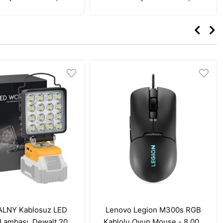
i Özelliği - Kırmızı
LNY Kablosuz LED
Lenovo Legion M300s RGB
Lambası, Dewalt 20V
Kablolu Oyun Mouse - 8.000