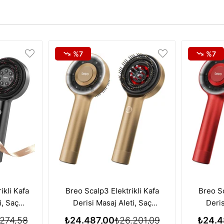
%7
%7
ikli Kafa
Breo Scalp3 Elektrikli Kafa
Breo Sc
i, Saç
Derisi Masaj Aleti, Saç
Deris
zı Işık
Büyümesi için Kırmızı Işık
Büyüme
274,58
₺24.487,00
₺26.201,09
₺24.4