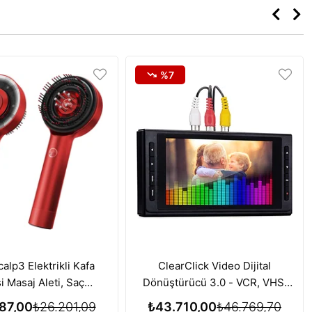
%7
alp3 Elektrikli Kafa
ClearClick Video Dijital
i Masaj Aleti, Saç
Dönüştürücü 3.0 - VCR, VHS,
si için Kırmızı Işık
AV, RCA, Hi8, DVD, Pikap, Kaset
87,00
₺26.201,09
₺43.710,00
₺46.769,70