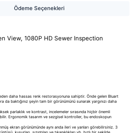
Ödeme Seçenekleri
een View, 1080P HD Sewer Inspection
eden daha hassas renk restorasyonuna sahiptir. Önde gelen Bluart
amera da baktığınız şeyin tam bir görünümünü sunarak yargınızı daha
k parlaklık ve kontrast, incelemeler sırasında hiçbir önemli
ebilir. Ergonomik tasarım ve sezgisel kontroller, bu endoskopun
nmüş ekran görünümünde aynı anda ileri ve yanları görebilirsiniz. 3
, kusurları, sızıntıları ve tıkanıklıkları vb. hızlı bir şekilde