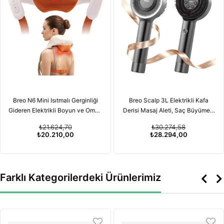
Breo N6 Mini Isıtmalı Gerginliği
Breo Scalp 3L Elektrikli Kafa
Gideren Elektrikli Boyun ve Omuz
Derisi Masaj Aleti, Saç Büyümesi
Masaj Aleti
için Kırmızı Işık Terapisi
₺21.624,70
₺30.274,58
Özelliğiyle
₺20.210,00
₺28.294,00
Farklı Kategorilerdeki Ürünlerimiz