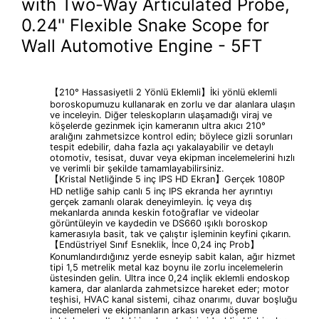
with Two-Way Articulated Probe,
0.24'' Flexible Snake Scope for
Wall Automotive Engine - 5FT
【210° Hassasiyetli 2 Yönlü Eklemli】İki yönlü eklemli
boroskopumuzu kullanarak en zorlu ve dar alanlara ulaşın
ve inceleyin. Diğer teleskopların ulaşamadığı viraj ve
köşelerde gezinmek için kameranın ultra akıcı 210°
aralığını zahmetsizce kontrol edin; böylece gizli sorunları
tespit edebilir, daha fazla açı yakalayabilir ve detaylı
otomotiv, tesisat, duvar veya ekipman incelemelerini hızlı
ve verimli bir şekilde tamamlayabilirsiniz.
【Kristal Netliğinde 5 inç IPS HD Ekran】Gerçek 1080P
HD netliğe sahip canlı 5 inç IPS ekranda her ayrıntıyı
gerçek zamanlı olarak deneyimleyin. İç veya dış
mekanlarda anında keskin fotoğraflar ve videolar
görüntüleyin ve kaydedin ve DS660 ​​ışıklı boroskop
kamerasıyla basit, tak ve çalıştır işleminin keyfini çıkarın.
【Endüstriyel Sınıf Esneklik, İnce 0,24 inç Prob】
Konumlandırdığınız yerde esneyip sabit kalan, ağır hizmet
tipi 1,5 metrelik metal kaz boynu ile zorlu incelemelerin
üstesinden gelin. Ultra ince 0,24 inçlik eklemli endoskop
kamera, dar alanlarda zahmetsizce hareket eder; motor
teşhisi, HVAC kanal sistemi, cihaz onarımı, duvar boşluğu
incelemeleri ve ekipmanların arkası veya döşeme