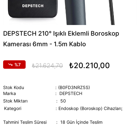
DEPSTECH 210° Işıklı Eklemli Boroskop
Kamerası 6mm - 1.5m Kablo
₺20.210,00
7
₺21.624,70
Stok Kodu
(B0FD3NRZ5S)
Marka
:
DEPSTECH
Stok Miktarı
:
50
Kategori
Endoskop (Boroskop) Cihazları;
Tahmini Teslim Süresi
:
18 Gün İçinde Teslim