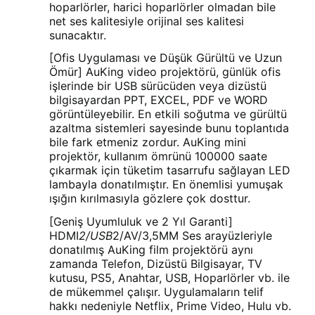
hoparlörler, harici hoparlörler olmadan bile
net ses kalitesiyle orijinal ses kalitesi
sunacaktır.
[Ofis Uygulaması ve Düşük Gürültü ve Uzun
Ömür] AuKing video projektörü, günlük ofis
işlerinde bir USB sürücüden veya dizüstü
bilgisayardan PPT, EXCEL, PDF ve WORD
görüntüleyebilir. En etkili soğutma ve gürültü
azaltma sistemleri sayesinde bunu toplantıda
bile fark etmeniz zordur. AuKing mini
projektör, kullanım ömrünü 100000 saate
çıkarmak için tüketim tasarrufu sağlayan LED
lambayla donatılmıştır. En önemlisi yumuşak
ışığın kırılmasıyla gözlere çok dosttur.
[Geniş Uyumluluk ve 2 Yıl Garanti]
HDMI
2/USB
2/AV/3,5MM Ses arayüzleriyle
donatılmış AuKing film projektörü aynı
zamanda Telefon, Dizüstü Bilgisayar, TV
kutusu, PS5, Anahtar, USB, Hoparlörler vb. ile
de mükemmel çalışır. Uygulamaların telif
hakkı nedeniyle Netflix, Prime Video, Hulu vb.