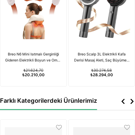
Breo N6 Mini Isıtmalı Gerginliği
Breo Scalp 3L Elektrikli Kafa
Gideren Elektrikli Boyun ve Omuz
Derisi Masaj Aleti, Saç Büyümesi
Masaj Aleti
için Kırmızı Işık Terapisi
₺21.624,70
₺30.274,58
Özelliğiyle
₺20.210,00
₺28.294,00
Farklı Kategorilerdeki Ürünlerimiz