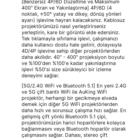
[Benzersiz 4P/6D Düzeltme ve Maksimum
400" Ekran ve Yakınlaştırma] 4P/6D (4
noktalı, ±50° yatay ve dikey, dönüş yönleri
ayarı) işlevine hayran kalacaksınız. Kablosuz
projektörümüzü nasıl yerleştirirseniz
yerleştirin, kare bir görüntü elde edersiniz.
Tek tıklamayla sıfırlama işlevi, çalışmanızı
daha kullanıcı dostu hale getirir, dolayısıyla
4D/4P işlevine sahip diğer projektörlerden
daha akıllıdır. 40" - 400" projeksiyon boyutu
ve %100'den %100'e kadar yakınlaştırma
işlevi %50'si size sürükleyici bir izleme
deneyimi sağlar.
[5G/2.4G WiFi ve Bluetooth 5.1] En yeni 2.4G
ve 5G çift bantlı WiFi ile AuKing WiFi
projektör, herhangi bir gecikmeye elveda
demek için diğer 5G WiFi projektörlerden
daha hızlı ve sorunsuz çalışma hızı sağlar. En
gelişmiş çift yönlü Bluetooth 5.1 çipi,
projektörümüzün harici hoparlörlere kolayca
bağlanmasını veya Bluetooth hoparlör olarak
çalışmasını sağlar. Dahası, stereo çift