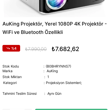
AuKing Projektör, Yerel 1080P 4K Projektör -
WiFi ve Bluetooth Özellikli
₺7.682,62
4
₺7.990,00
Stok Kodu
(B0BHRYNNS7)
Marka
:
AuKing
Stok Miktarı
:
1
Kategori
Projeksiyon Sistemleri;
Tahmini Teslim Süresi
:
Aynı Gün