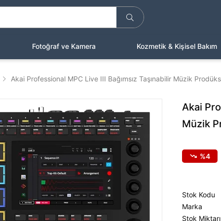
Fotoğraf ve Kamera
Kozmetik & Kişisel Bakım
Akai Professional MPC Live III Bağımsız Taşınabilir Müzik Prodük
Akai Pro
Müzik P
4
Stok Kodu
Marka
Stok Miktarı