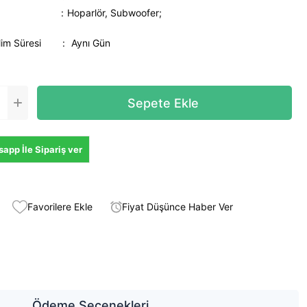
Hoparlör, Subwoofer;
lim Süresi
:
Aynı Gün
app İle Sipariş ver
Favorilere Ekle
Fiyat Düşünce Haber Ver
Ödeme Seçenekleri