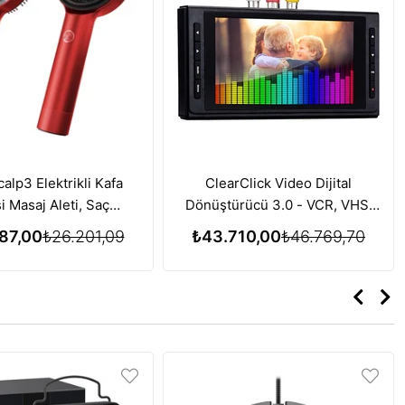
alp3 Elektrikli Kafa
ClearClick Video Dijital
i Masaj Aleti, Saç
Dönüştürücü 3.0 - VCR, VHS,
si için Kırmızı Işık
AV, RCA, Hi8, DVD, Pikap, Kaset
87,00
₺26.201,09
₺43.710,00
₺46.769,70
i Özelliği - Kırmızı