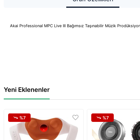
Akai Professional MPC Live III Bağımsız Taşınabilir Müzik Prodüksiyo
Yeni Eklenenler
%7
%7