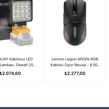
LNY Kablosuz LED
Lenovo Legion M300s RGB
Lambası, Dewalt 20V
Kablolu Oyun Mouse - 8.000
a ile Uyumlu, 112W
DPI Ayarlanabilir Sensör
₺2.074,60
₺2.277,00