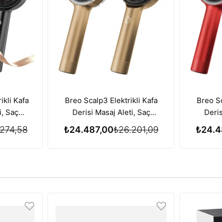
ikli Kafa
Breo Scalp3 Elektrikli Kafa
Breo Sc
i, Saç
Derisi Masaj Aleti, Saç
Deris
zı Işık
Büyümesi için Kırmızı Işık
Büyüme
274,58
₺24.487,00
₺26.201,09
₺24.4
iyle
Terapisi Özelliği - Gold
Terapis