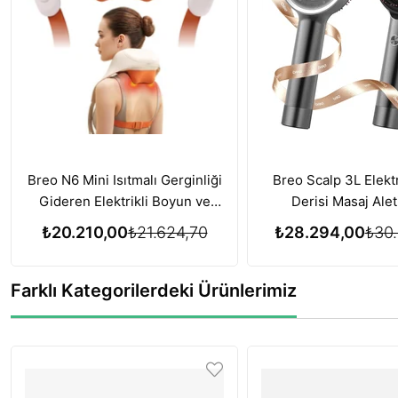
Breo N6 Mini Isıtmalı Gerginliği
Breo Scalp 3L Elektr
Gideren Elektrikli Boyun ve
Derisi Masaj Alet
Omuz Masaj Aleti
Büyümesi için Kırmı
₺20.210,00
₺21.624,70
₺28.294,00
₺30.
Terapisi Özelliğ
Farklı Kategorilerdeki Ürünlerimiz