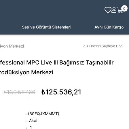
0
Ses ve Görüntü Sistemleri
Aynı Gün Kargo
siyon Merkezi
< < Önceki Sayfaya Dön
fessional MPC Live III Bağımsız Taşınabilir
rodüksiyon Merkezi
₺125.536,21
₺130.557,66
(B0FQJXMMMT)
:
Akai
:
1