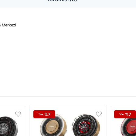
n Merkezi
%7
%7