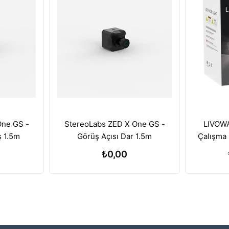
One GS -
StereoLabs ZED X One GS -
LIVOWA
ş 1.5m
Görüş Açısı Dar 1.5m
Çalışma 
Batary
₺0,00